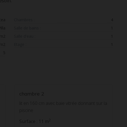
esoin.
utea
Chambres :
4
illa
Salle de bains :
1
 m2
Salle d'eau :
1
 m2
Etage :
1
5
chambre 2
lit en 160 cm avec baie vitrée donnant sur la
piscine
2
Surface : 11 m