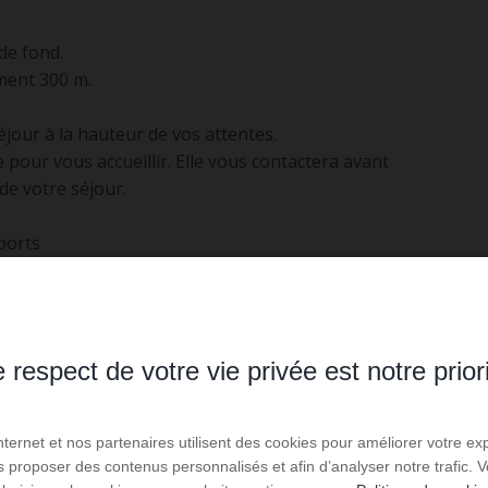
de fond.
ement 300 m.
our à la hauteur de vos attentes.
 pour vous accueillir. Elle vous contactera avant
 de votre séjour.
ports
chio
 respect de votre vie privée est notre prior
Internet et nos partenaires utilisent des cookies pour améliorer votre ex
us proposer des contenus personnalisés et afin d’analyser notre trafic.