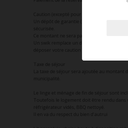
Paiement de la réservation par virement ou 
Caution (excepté pour les réservations faites
Un dépôt de garantie (2000€) sera demandé a
sécurisée.
Ce montant ne sera pas débité
Un swik remplace un dépôt de garantie par 
déposer votre caution sans être débité.
Taxe de séjour
La taxe de séjour sera ajoutée au montant d
municipalité.
Le linge et ménage de fin de séjour sont inclu
Toutefois le logement doit être rendu dans 
réfrigérateur vidés, BBQ nettoyé.
Il en va du respect du bien d'autrui