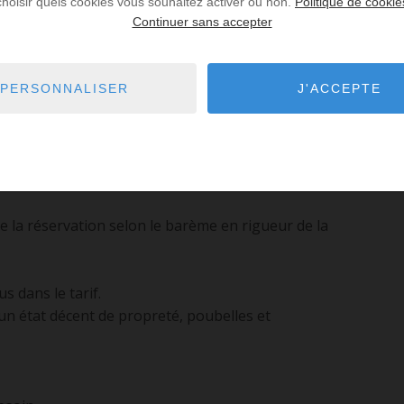
CB.
choisir quels cookies vous souhaitez activer ou non.
Politique de cookie
Continuer sans accepter
 via airbnb):
vant votre arrivée via la plateforme Swikly
PERSONNALISER
J'ACCEPTE
une empreinte de carte bancaire. Cela permet de
e la réservation selon le barème en rigueur de la
s dans le tarif.
un état décent de propreté, poubelles et