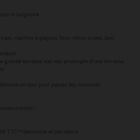
ues et baignoire.
icain, machine à glaçons, four, micro-ondes, lave-
pendant.
e grande terrasse vue mer prolongée d'une terrasse
ée.
plateforme en bois pour passer des moments
 jeunes enfants !
*10€ TTC**/personne et par séjour