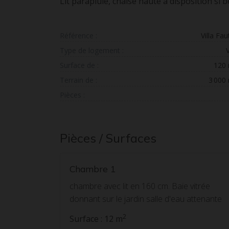
Lit parapluie, chaise haute à disposition si b
Référence :
Villa Fa
Type de logement :
V
Surface de :
120
Terrain de :
3 000
Pièces :
Pièces / Surfaces
Chambre 1
chambre avec lit en 160 cm. Baie vitrée
donnant sur le jardin salle d'eau attenante
2
Surface : 12 m