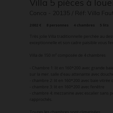
Villa
5 pièces
à loue
Conca
- 20135
/ Réf: Villa Fa
2 002 €
8
personnes
4
chambres
5
lits
Très jolie Villa traditionnelle perchée au des
exceptionnelle et son cadre paisible vous fe
Villa de 150 m² composée de 4 chambres
- Chambre 1: lit en 160*200 avec grande baie
sur la mer. salle d'eau attenante avec douche
- chambre 2: lit en 160*200 avec baie vitrée d
- chambre 3: lit en 160*200 avec fenêtre
- chambre 4: mezzanine avec escalier sans p
rapprochés.
Toutes les chambres sont climatisées.