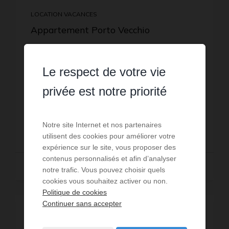
LOCATION VACANCES
Appartement Porto Vecchio
7
personnes
2
chambres
4
lits
1
salle d'eau
wi-fi
Découvrez ce magnifique appartement T3, pensé
Le respect de votre vie
pour offrir un maximum de confort et une
atmosphère résolument cosy. Situé sous la villa
privée est notre priorité
principale, il bénéficie toutefois d’une entrée
Réf. : Appartement T3 Pasci
totalement indépe...
Notre site Internet et nos partenaires
1 288 €
DÈS
/ PAR SEMAINE
utilisent des cookies pour améliorer votre
expérience sur le site, vous proposer des
contenus personnalisés et afin d’analyser
Lire la suite
notre trafic. Vous pouvez choisir quels
cookies vous souhaitez activer ou non.
Politique de cookies
Continuer sans accepter