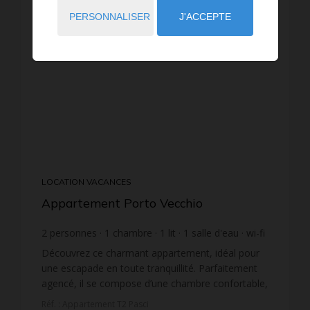
PERSONNALISER
J'ACCEPTE
LOCATION VACANCES
Appartement Porto Vecchio
2
personnes
1
chambre
1
lit
1
salle d'eau
wi-fi
Découvrez ce charmant appartement, idéal pour
une escapade en toute tranquillité. Parfaitement
agencé, il se compose d’une chambre confortable,
d’un agréable coin salon et repas avec kitchenette
Réf. : Appartement T2 Pasci