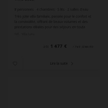
8
personnes
4
chambres
5
lits
2
salles d'eau
wi-fi
Très jolie villa familiale, pensée pour le confort et
la convivialité, offrant de beaux volumes et des
prestations idéales pour des séjours en toute
sérénité. La maison dispose de quatre chambres.
Réf. : Villa Luna
...
1 477 €
DÈS
/ PAR SEMAINE
Lire la suite