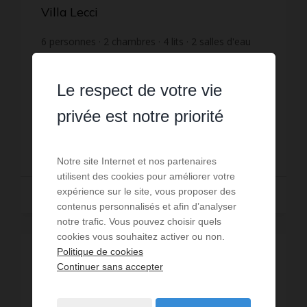
Villa Lecci
6
personnes
2
chambres
4
lits
2
salles d'eau
wi-fi
Idéalement située avec l'accès plage à 400 mètres
et ses commerces sur place. La mini villa est
Le respect de votre vie
entièrement équipée et climatisée. Wifi à
disposition. Place de parking privée dans une
Réf. : Mini villa Bay
privée est notre priorité
résidence ...
833 €
DÈS
/ PAR SEMAINE
Notre site Internet et nos partenaires
utilisent des cookies pour améliorer votre
expérience sur le site, vous proposer des
Lire la suite
contenus personnalisés et afin d’analyser
notre trafic. Vous pouvez choisir quels
cookies vous souhaitez activer ou non.
Politique de cookies
Continuer sans accepter