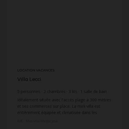
LOCATION VACANCES
Villa Lecci
5
personnes
2
chambres
3
lits
1
salle de bain
wi-fi
Idéalement située avec l'accès plage à 300 mètres
et ses commerces sur place. La mini villa est
entièrement équipée et climatisée dans les
chambres. Wifi à disposition. Place de parking
Réf. : Mini villa Messicana
privée dan...