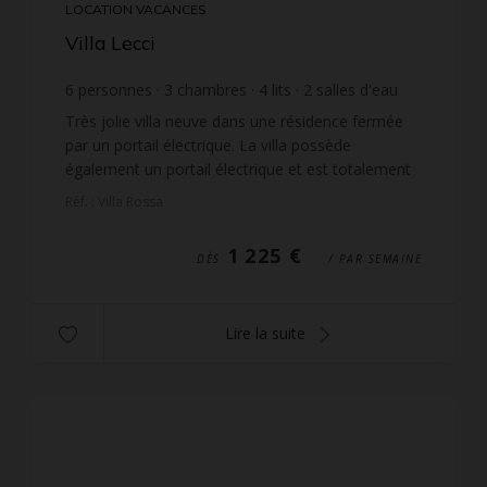
LOCATION VACANCES
Villa Lecci
6
personnes
3
chambres
4
lits
2
salles d'eau
wi-fi
Très jolie villa neuve dans une résidence fermée
par un portail électrique. La villa possède
également un portail électrique et est totalement
clôturée. Situation géographique idéale, seulement
Réf. : Villa Rossa
à 2 ...
1 225 €
DÈS
/ PAR SEMAINE
Lire la suite