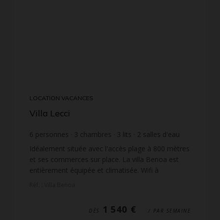
LOCATION VACANCES
Villa Lecci
6
personnes
3
chambres
3
lits
2
salles d'eau
wi-fi
Idéalement située avec l'accès plage à 800 mètres
et ses commerces sur place. La villa Benoa est
entièrement équipée et climatisée. Wifi à
disposition. Place de parking privée avec accès par
Réf. : Villa Benoa
un po...
1 540 €
DÈS
/ PAR SEMAINE