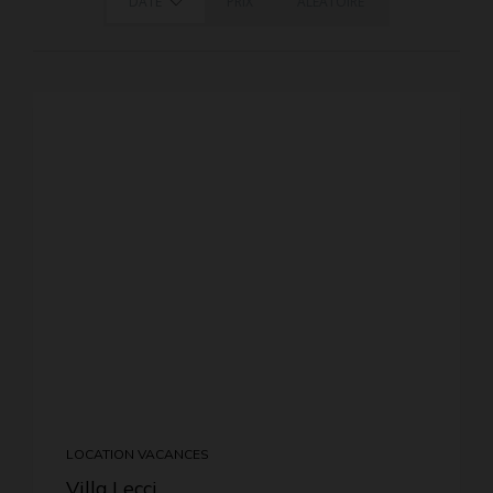
DATE
PRIX
ALÉATOIRE
LOCATION VACANCES
Villa Lecci