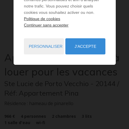
notre trafic. Vous pouvez choisir quels
cookies vous souhaitez activer ou non.
Politique de cookies
Continuer sans accepter
PERSONNALISER
J'ACCEPTE
Appartement
3 pièces
à
louer pour les vacances
Ste Lucie de Porto Vecchio
- 20144
/
Réf: Appartement Pina
Résidence : hameau de pinarello
966 €
4
personnes
2
chambres
3
lits
1
salle d'eau
wi-fi