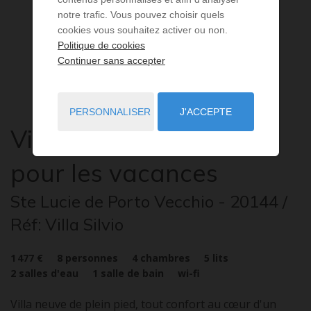
notre trafic. Vous pouvez choisir quels
cookies vous souhaitez activer ou non.
Politique de cookies
Continuer sans accepter
PERSONNALISER
J'ACCEPTE
Villa
5 pièces
à louer
pour les vacances
Ste Lucie de Porto Vecchio
- 20144
/
Réf: Villa Silvio
1 477 €
8
personnes
4
chambres
5
lits
2
salles d'eau
1
salle de bain
wi-fi
Villa neuve de plein pied, tout confort au cœur d'un