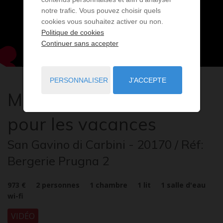
notre trafic. Vous pouvez choisir quels
cookies vous souhaitez activer ou non.
Politique de cookies
Continuer sans accepter
PERSONNALISER
J'ACCEPTE
Maison
2 pièces
à louer
pour les vacances
San Gavino di Carbini
- 20170
/ Réf:
Bergerie Prugna 2
973 €
2
personnes
1
chambre
1
lit
1
salle d'eau
wi-fi
VIDÉO